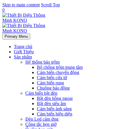
Skip to main content
Scroll Top
0
Primary Menu
Trang chủ
Giới Thiệu
Sản phẩm
Hệ thống báo trộm
Bộ chống trộm trung tâm
Cảm biến chuyển động
Cảm biến cửa từ
Cảm biến rung
Chuông báo động
Cảm biến bật đèn
Bật đèn hồng ngoại
Bật đèn siêu âm
Cảm biến ánh sáng
Cảm biến hiện diện
Đèn Led cảm ứng
Công tắc hẹn giờ