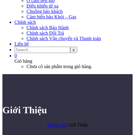
Ổ cắm hẹn giờ
Điều khiển từ xa
Chuông báo khách
Cảm biến báo Khói – Gas
Chính sách
Chính sách Bảo Hành
Chính sách Đổi Trả
Chính sách Vận chuyển và Thanh toán
Liên hệ
0
Giỏ hàng
Chưa có sản phẩm trong giỏ hàng.
Giới Thiệu
Trang chủ
Giới Thiệu