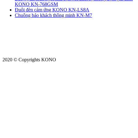
KONO KN-768GSM
Đuôi đèn cảm ứng KONO KN-LS8A
Chuông báo khách thông minh KN-M7
2020 © Copyrights KONO